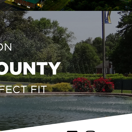
ON
COUNTY
FECT FIT