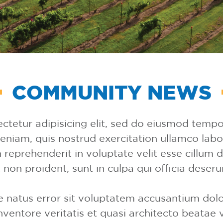
COMMUNITY NEWS
tetur adipisicing elit, sed do eiusmod tempor
niam, quis nostrud exercitation ullamco labo
 reprehenderit in voluptate velit esse cillum d
non proident, sunt in culpa qui officia deseru
ste natus error sit voluptatem accusantium d
nventore veritatis et quasi architecto beatae