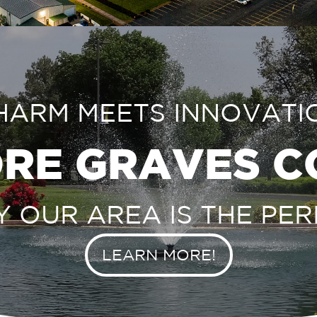
HARM MEETS INNOVATI
RE GRAVES 
 OUR AREA IS THE PER
LEARN MORE!