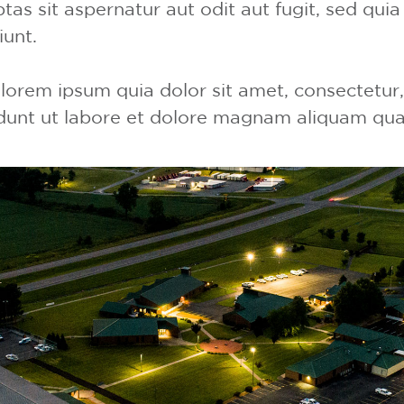
as sit aspernatur aut odit aut fugit, sed qu
iunt.
orem ipsum quia dolor sit amet, consectetur, a
unt ut labore et dolore magnam aliquam qua