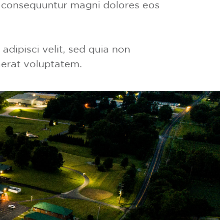
ia consequuntur magni dolores eos
dipisci velit, sed quia non
erat voluptatem.